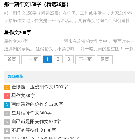
那一刻作文150字（精选26篇）
那一刻作文150字（精选26篇）在学习、工作或生活中，大家总少不
了接触作文吧，作文是一种言语活动，具有高度的综合性和创造性。
相信很多朋友都对写作文感到非常苦恼吧，下面是小编帮大...
星作文200字
星作文200字 漫步在冷清的大街之中， 迎面吹来一
股凛冽的寒风。 猛然抬头，不禁惊呼： 好一幅完美的星空图！ 一颗
颗钻石般的星， 镶在了无边无际的`丝...
1
2
3
首页
上一页
下一页
尾页
精华推荐
金纸窗，玉残阳作文1500字
1
星作文50字
2
写给遥远的你作文1200字
3
星月泪吟作文300字
4
自己就是阳光作文650字
5
不朽的等待作文800字
6