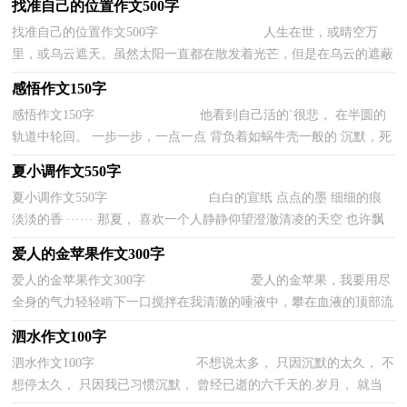
找准自己的位置作文500字
找准自己的位置作文500字 人生在世，或晴空万
里，或乌云遮天。虽然太阳一直都在散发着光芒，但是在乌云的遮蔽
下却什么也不存在了。 ——题记...
感悟作文150字
感悟作文150字 他看到自己活的`很悲， 在半圆的
轨道中轮回。 一步一步，一点一点 背负着如蜗牛壳一般的 沉默，死
寂 他知道自己活得很悲 学不会真实...
夏小调作文550字
夏小调作文550字 白白的宣纸 点点的墨 细细的痕
淡淡的香 ······ 那夏， 喜欢一个人静静仰望澄澈清凌的天空 也许飘
飘的云会轻轻承载自己...
爱人的金苹果作文300字
爱人的金苹果作文300字 爱人的金苹果，我要用尽
全身的气力轻轻啃下一口搅拌在我清澈的唾液中，攀在血液的顶部流
进我的心房里。即使梗塞了原有的...
泗水作文100字
泗水作文100字 不想说太多， 只因沉默的太久， 不
想停太久， 只因我已习惯沉默， 曾经已逝的六千天的.岁月， 就当
喝下肚的酒， 由她辛辣刺喉。 即将到来的...