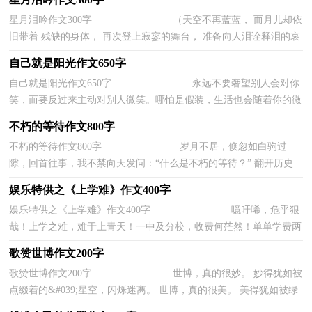
星月泪吟作文300字 （天空不再蓝蓝， 而月儿却依
旧带着 残缺的身体， 再次登上寂寥的舞台， 准备向人泪诠释泪的哀
思） 回首过去， 无尽的.欣慰与欢乐， 却...
自己就是阳光作文650字
自己就是阳光作文650字 永远不要奢望别人会对你
笑，而要反过来主动对别人微笑。哪怕是假装，生活也会随着你的微
笑而美好，这是一种追求。就像向日...
不朽的等待作文800字
不朽的等待作文800字 岁月不居，倏忽如白驹过
隙，回首往事，我不禁向天发问：“什么是不朽的等待？” 翻开历史
画卷，有李白在飘逸的诗篇中等待着那遥不可...
娱乐特供之《上学难》作文400字
娱乐特供之《上学难》作文400字 噫吁唏，危乎狠
哉！上学之难，难于上青天！一中及分校，收费何茫然！单单学费两
千二，他们一点不汗颜。打饭胜似挤公交，可以...
歌赞世博作文200字
歌赞世博作文200字 世博，真的很妙。 妙得犹如被
点缀着的&#039;星空，闪烁迷离。 世博，真的很美。 美得犹如被绿
洲覆盖着的天地，浩瀚无垠。 世博，它是美妙...