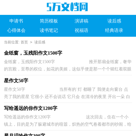
申请书
简历模板
演讲稿
读后感
心得体会
读书笔记
祝福语
经典语录
当前位置:
首页
>
读后感
金纸窗，玉残阳作文1500字
金纸窗，玉残阳作文1500字 推开那扇金纸窗，奢华
的宫殿，至尊的权位，如花的美姬，这似乎便是那一个个猩红着双眼
瞪着帝位的人毕生的追求。 为了得到，他们...
星作文50字
星作文50字 当所有的`灯 都睡了 我便走向窗台 点
亮了我的星星 它很小 还不会说话 它只会 在清冷的夜里 开出一朵 白
色的小花 湖北省阳新县实验...
写给遥远的你作文1200字
写给遥远的你作文1200字 这次回去，住在一个小
镇上，目的是为了躲避城市的喧嚣，炽热的空气卷着都市的吵闹，给
人一种窒息的繁荣，也就是躲在这么一个安...
星月泪吟作文300字