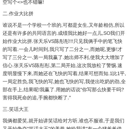
空写个<>也不错嘛!
二.作业大比拼
谁说不是一个学校一个班的,可都是女生,又年龄相仿,所以
还是有许多的共同语言的.成绩我比她好一点儿,SO我们开
始作业大比拼.张天乐VS陈彤彤!!!只见我俩手中的笔飞快
的写着.一会儿时间到,我只写了二分之一,而她呢,更惨!才
写了三分之一.第一局我赢了.她出师不利,使我大大增加了
信心.张天乐VS陈彤彤,第二局开始,这次我放松了警惕.速
度明显慢下来,而她还在飞快的写着,结果可想而知.1比1平,
一局定胜负,我飞快的写,她也飞快的写,我使出吃奶的劲,全
部在手上,结果呢!我赢了.用她的话说"你写那么快要干吗?
害得我死命的追,手腕都快断了."
三.笑话大王
我俩都爱笑,就开始讲笑话给对方听,谁也不服谁,于是我们
又开始争夺"笑话大王"的美誉,她给我讲"有一个猪爸爸借