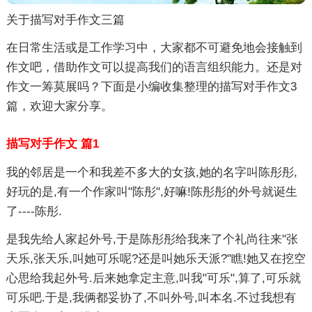
关于描写对手作文三篇
在日常生活或是工作学习中，大家都不可避免地会接触到
作文吧，借助作文可以提高我们的语言组织能力。还是对
作文一筹莫展吗？下面是小编收集整理的描写对手作文3
篇，欢迎大家分享。
描写对手作文 篇1
我的邻居是一个和我差不多大的女孩,她的名字叫陈彤彤,
好玩的是,有一个作家叫"陈彤",好嘛!陈彤彤的外号就诞生
了----陈彤.
是我先给人家起外号,于是陈彤彤给我来了个礼尚往来"张
天乐,张天乐,叫她可乐呢?还是叫她乐天派?"瞧!她又在挖空
心思给我起外号.后来她拿定主意,叫我"可乐",算了,可乐就
可乐吧.于是,我俩都妥协了,不叫外号,叫本名.不过我想有