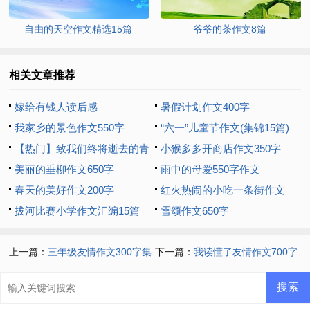
自由的天空作文精选15篇
爷爷的茶作文8篇
相关文章推荐
嫁给有钱人读后感
暑假计划作文400字
我家乡的景色作文550字
“六一”儿童节作文(集锦15篇)
【热门】致我们终将逝去的青
小猴多多开商店作文350字
春作文
美丽的垂柳作文650字
雨中的母爱550字作文
春天的美好作文200字
红火热闹的小吃一条街作文
拔河比赛小学作文汇编15篇
300字
雪颂作文650字
上一篇：
三年级友情作文300字集
下一篇：
我读懂了友情作文700字
锦8篇