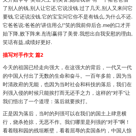
了别人的钱,别人让它还,它说没钱.过了几天,别人又来问它
要钱,它还说没钱.它的宝宝问它你不是有钱么.为什么不还.
它爸爸说:爸爸的'讲信用么!"笑的我前仰后合.me的口才开
始下降,败下阵来.彤彤赢得了美誉.我想出自我安慰的理由,
笑话有益,成绩好更好.
描写对手作文 篇2
今天的祖国已经走向强大，在这强大的背后，一代又一代
的中国人付出了无数的生命和奋斗。一百年多前，因为当
时清政府的无能，也因为当时社会和科技的落后，我们在
列强入侵的时候只能挨打而无还手之力，这样的“对手”让
我们悟出了一个道理：落后就要挨打。
正是因为落后，当时的列强可以在我们的国土上肆意横
行，烧杀抢掠，无恶不作。我们哪里是列强的“对手”啊！
看着颐和园的残垣断壁，看着屈辱的卖国条约，中国人惊